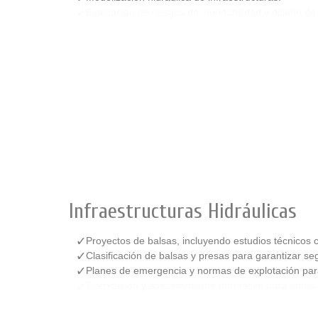
Evaluación de riesgos de inundabilidad y diseño de
Infraestructuras Hidráulicas
Proyectos de balsas, incluyendo estudios técnicos 
Clasificación de balsas y presas para garantizar seg
Planes de emergencia y normas de explotación para 
Tramitación y asesoramiento normativo para embal