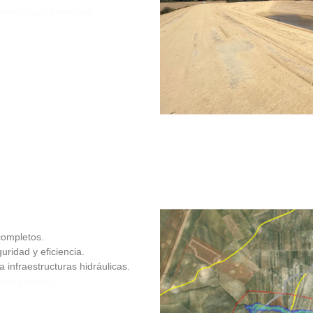
 medidas preventivas.
completos.
uridad y eficiencia.
infraestructuras hidráulicas.
ses y balsas.