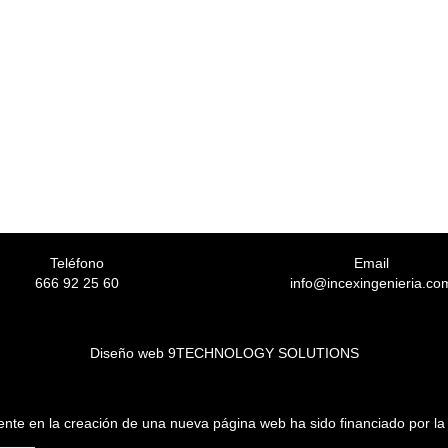
Teléfono
Email
666 92 25 60
info@incexingenieria.co
Diseño web 9TECHNOLOGY SOLUTIONS
stente en la creación de una nueva página web ha sido financiado por