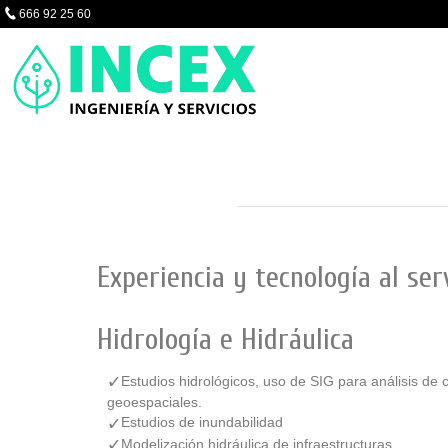
666 92 25 60
Experiencia y tecnología al ser
Hidrología e Hidráulica
Estudios hidrológicos, uso de SIG para análisis de
geoespaciales.
Estudios de inundabilidad
Modelización hidráulica de infraestructuras.